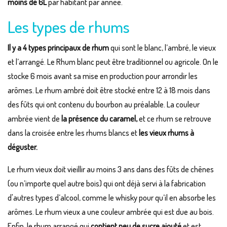
moins de 6L
par habitant par année.
Les types de rhums
Il y a 4 types principaux de rhum
qui sont le blanc, l’ambré, le vieux
et l’arrangé. Le Rhum blanc peut être traditionnel ou agricole. On le
stocke 6 mois avant sa mise en production pour arrondir les
arômes. Le rhum ambré doit être stocké entre 12 à 18 mois dans
des fûts qui ont contenu du bourbon au préalable. La couleur
ambrée vient de
la présence du caramel,
et ce rhum se retrouve
dans la croisée entre les rhums blancs et
les vieux rhums à
déguster.
Le rhum vieux doit vieillir au moins 3 ans dans des fûts de chênes
(ou n’importe quel autre bois) qui ont déjà servi à la fabrication
d'autres types d’alcool, comme le whisky pour qu’il en absorbe les
arômes. Le rhum vieux a une couleur ambrée qui est due au bois.
Enfin, le rhum arrangé qui
contient peu de sucre ajouté
et est